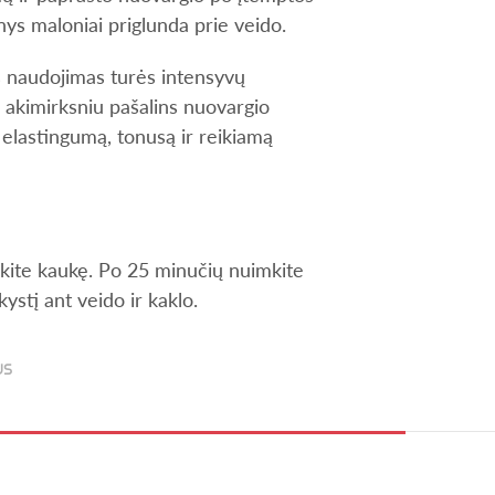
ys maloniai priglunda prie veido.
s naudojimas turės intensyvų
 akimirksniu pašalins nuovargio
 elastingumą, tonusą ir reikiamą
kite kaukę. Po 25 minučių nuimkite
skystį ant veido ir kaklo.
US