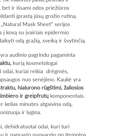
 bet ir išsami odos priežiūros
ldanti įprastą jūsų grožio rutiną.
„Natural Mask Sheet“ serijos
 į kovą su įvairiais epidermio
aikyti odą gražią, sveiką ir švytinčią.
yra audinio pagrindu pagaminta
raktu,
kurią
kosmetologai
odai, kuriai reikia drėgmės,
 apsaugos nuo senėjimo. Kaukė yra
traktu, hialurono rūgštimi, žaliosios
imbiero ir greipfrutų
komponentais.
er kelias minutes atgaivina odą,
tonizuoja ir lygina.
, dehidratuotai odai, kuri turi
mų ir paprasto nuovargio po įtemptos