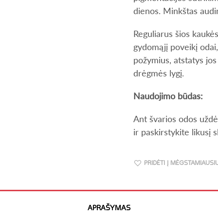
dienos. Minkštas audin
Reguliarus šios kaukė
gydomąjį poveikį odai,
požymius, atstatys jos
drėgmės lygį.
Naudojimo būdas:
Ant švarios odos uždė
ir paskirstykite likusį 
PRIDĖTI Į MĖGSTAMIAUSI
APRAŠYMAS