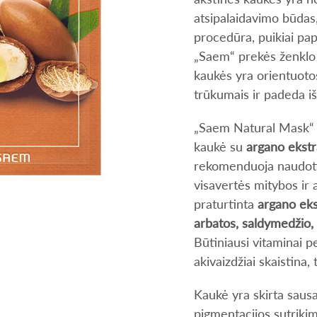
atsipalaidavimo būdas,
procedūra, puikiai papi
„Saem“ prekės ženklo 
kaukės yra orientuotos
trūkumais ir padeda išl
„Saem Natural Mask“ 
kaukė su
argano ekst
rekomenduoja naudoti 
visavertės mitybos ir
praturtinta
argano eks
arbatos, saldymedžio, 
Būtiniausi vitaminai p
akivaizdžiai skaistina, 
Kaukė yra skirta sausai
pigmentacijos sutriki