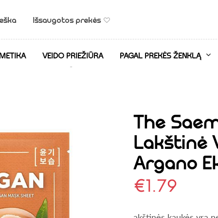
ieška
Išsaugotos prekės
METIKA
VEIDO PRIEŽIŪRA
PAGAL PREKĖS ŽENKLĄ
inė veido kaukė su argano ekstraktu
The Saem
Lakštinė 
Argano E
€
1.79
akštinės kaukės yra ne