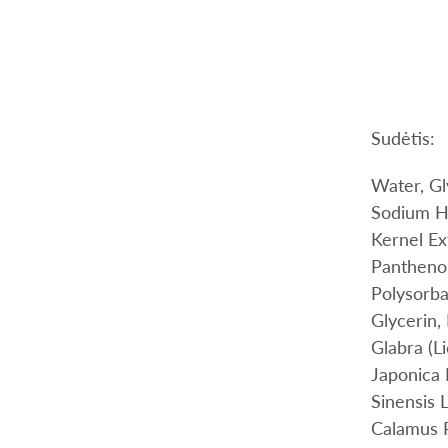
Sudėtis:
Water, Gl
Sodium Hy
Kernel Ex
Panthenol
Polysorba
Glycerin,
Glabra (Li
Japonica 
Sinensis 
Calamus R