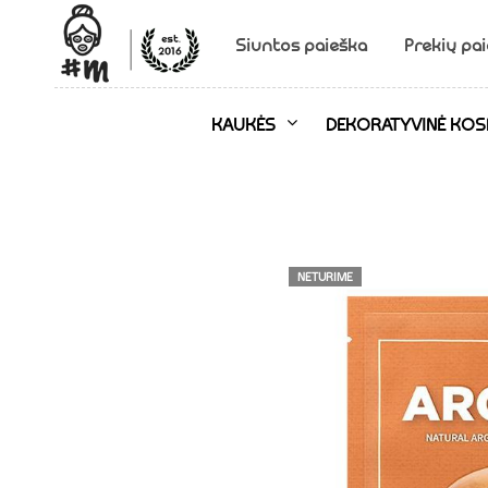
Siuntos paieška
Prekių pa
KAUKĖS
DEKORATYVINĖ KOS
Pradžia
>
Parduotuvė
>
Kaukės
> The Saem Natural lakšt
NETURIME