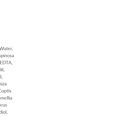
 Water,
Spinosa
 EDTA,
il,
R,
hiza
Coptis
amellia
orus
iol,