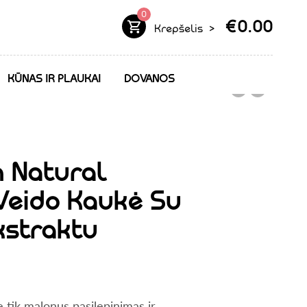
0
€
0.00
Krepšelis
>
KŪNAS IR PLAUKAI
DOVANOS
 Natural
Veido Kaukė Su
kstraktu
 tik malonus pasilepinimas ir