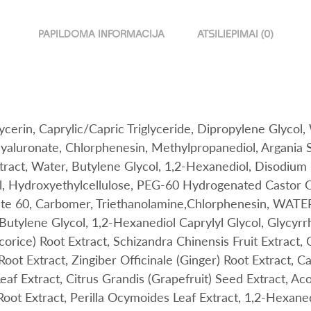
PAPILDOMA INFORMACIJA
ATSILIEPIMAI (0)
ycerin, Caprylic/Capric Triglyceride, Dipropylene Glycol,
aluronate, Chlorphenesin, Methylpropanediol, Argania 
tract, Water, Butylene Glycol, 1,2-Hexanediol, Disodium
, Hydroxyethylcellulose, PEG-60 Hydrogenated Castor O
te 60, Carbomer, Triethanolamine,Chlorphenesin, WATE
 Butylene Glycol, 1,2-Hexanediol Caprylyl Glycol, Glycyrr
corice) Root Extract, Schizandra Chinensis Fruit Extract, 
Root Extract, Zingiber Officinale (Ginger) Root Extract, C
Leaf Extract, Citrus Grandis (Grapefruit) Seed Extract, Ac
oot Extract, Perilla Ocymoides Leaf Extract, 1,2-Hexaned