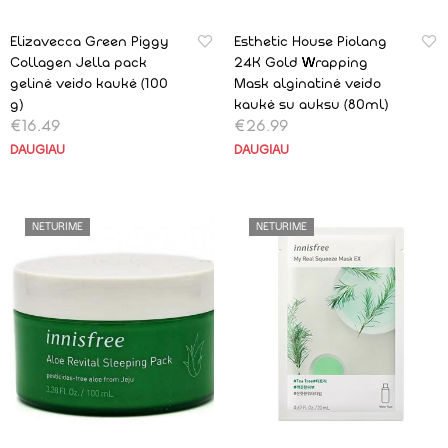
Elizavecca Green Piggy
Esthetic House Piolang
Collagen Jella pack
24K Gold Wrapping
gelinė veido kaukė (100
Mask alginatinė veido
g)
kaukė su auksu (80ml)
€
16.49
€
26.99
DAUGIAU
DAUGIAU
NETURIME
NETURIME