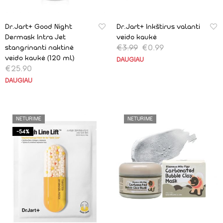
Dr.Jart+ Good Night
Dr.Jart+ Inkštirus valanti
Dermask Intra Jet
veido kaukė
€
3.99
€
0.99
stangrinanti naktinė
veido kaukė (120 ml)
DAUGIAU
€
25.90
DAUGIAU
NETURIME
NETURIME
-54%