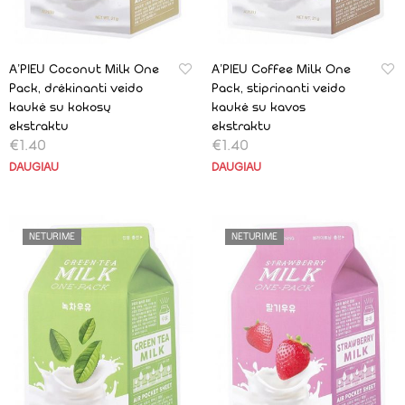
A’PIEU Coconut Milk One
A’PIEU Coffee Milk One
Pack, drėkinanti veido
Pack, stiprinanti veido
kaukė su kokosų
kaukė su kavos
ekstraktu
ekstraktu
€
1.40
€
1.40
DAUGIAU
DAUGIAU
NETURIME
NETURIME