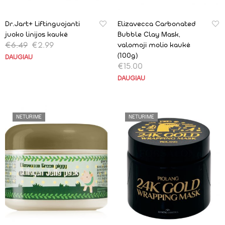
Dr.Jart+ Liftinguojanti
Elizavecca Carbonated
juoko linijos kaukė
Bubble Clay Mask,
€
6.49
€
2.99
valomoji molio kaukė
(100g)
DAUGIAU
€
15.00
DAUGIAU
NETURIME
NETURIME