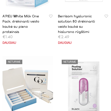
A’PIEU White Milk One
Berrisom hyaluronic
Pack, drėkinanti veido
solution 80 drėkinanti
kaukė su pieno
veido kaukė su
proteinais
hialurono rūgštimi
€
1.40
€
2.49
DAUGIAU
DAUGIAU
NETURIME
NETURIME