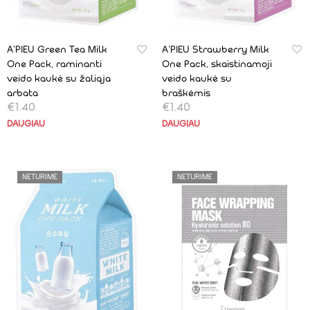
A’PIEU Green Tea Milk
A’PIEU Strawberry Milk
One Pack, raminanti
One Pack, skaistinamoji
veido kaukė su žaliąja
veido kaukė su
arbata
braškėmis
€
1.40
€
1.40
DAUGIAU
DAUGIAU
NETURIME
NETURIME