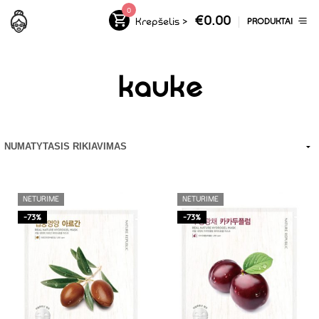
0
€
0.00
Krepšelis
>
PRODUKTAI
kauke
NETURIME
NETURIME
-73%
-73%