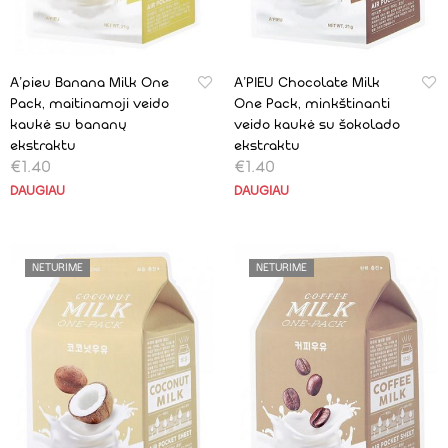
A’pieu Banana Milk One
A’PIEU Chocolate Milk
Pack, maitinamoji veido
One Pack, minkštinanti
kaukė su bananų
veido kaukė su šokolado
ekstraktu
ekstraktu
€
1.40
€
1.40
DAUGIAU
DAUGIAU
NETURIME
NETURIME