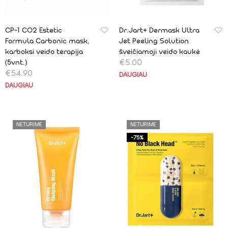
CP-1 CO2 Estetic
Dr.Jart+ Dermask Ultra
Formula Carbonic mask,
Jet Peeling Solution
karboksi veido terapija
šveičiamoji veido kaukė
€
5.00
(5vnt.)
€
54.90
DAUGIAU
DAUGIAU
NETURIME
NETURIME
-75%