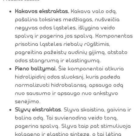
Kakavos ekstraktas.
Kakava valo odą,
pašalina toksines medžiagas, nušveičia
negyvas odos ląsteles, išlygina veido
spalvą ir pagerina jos spalvą. Komponentas
prisotina ląsteles riebalų rūgštimis,
pagreitina pažeistų audinių gijimą, atstato
odos stangrumą ir elastingumą.
Pieno baltymai.
Šie komponentai atkuria
hidrolipidinį odos sluoksnį, kuris padeda
normalizuoti hidrobalansą, apsaugo odą
nuo sausumo ir apsaugo nuo ankstyvo
senėjimo.
Slyvų ekstraktas
. Slyva skaistina, gaivina ir
balina odą. Tai suvienodina veido toną,
pagerina spalvą. Slyva taip pat stimuliuoja
kolageno ir elastino sintezę, o tai lėtina