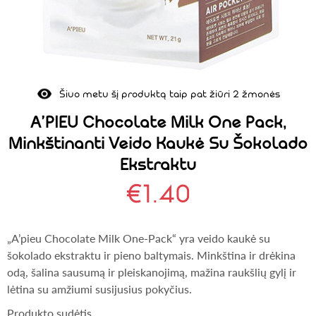
Šiuo metu šį produktą taip pat žiūri 2 žmonės
A’PIEU Chocolate Milk One Pack,
Minkštinanti Veido Kaukė Su Šokolado
Ekstraktu
€
1.40
„A’pieu Chocolate Milk One-Pack“ yra veido kaukė su
šokolado ekstraktu ir pieno baltymais. Minkština ir drėkina
odą, šalina sausumą ir pleiskanojimą, mažina raukšlių gylį ir
lėtina su amžiumi susijusius pokyčius.
Produkto sudėtis