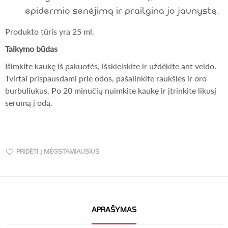
epidermio senėjimą ir prailgina jo jaunystę.
Produkto tūris yra 25 ml.
Taikymo būdas
Išimkite kaukę iš pakuotės, išskleiskite ir uždėkite ant veido.
Tvirtai prispausdami prie odos, pašalinkite raukšles ir oro
burbuliukus. Po 20 minučių nuimkite kaukę ir įtrinkite likusį
serumą į odą.
PRIDĖTI Į MĖGSTAMIAUSIUS
APRAŠYMAS