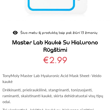
Šiuo metu šį produktą taip pat žiūri 13 žmonių
Master Lab Kaukė Su Hialurono
Rūgštimi
€
2.99
TonyMoly Master Lab Hyaluronic Acid Mask Sheet- Veido
kaukė
Drėkinanti, priešraukšlinė, stangrinanti, tonizuojanti,
raminanti, skaistinanti kaukė, skirta dehidratuotai visų tipų
odai.
Tai vienkartinė, lakštinė kaukė su hialurono rūgštimi