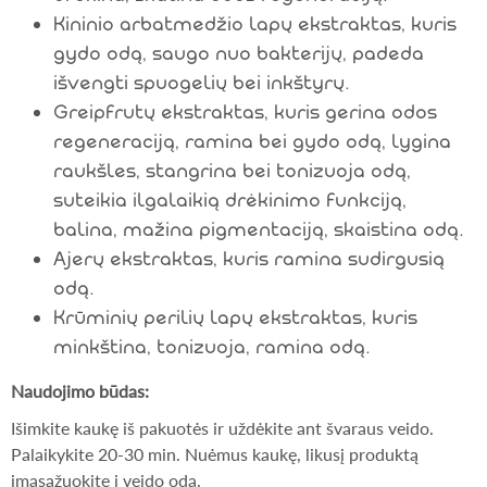
Kininio arbatmedžio lapų ekstraktas, kuris
gydo odą, saugo nuo bakterijų, padeda
išvengti spuogelių bei inkštyrų.
Greipfrutų ekstraktas, kuris gerina odos
regeneraciją, ramina bei gydo odą, lygina
raukšles, stangrina bei tonizuoja odą,
suteikia ilgalaikią drėkinimo funkciją,
balina, mažina pigmentaciją, skaistina odą.
Ajerų ekstraktas, kuris ramina sudirgusią
odą.
Krūminių perilių lapų ekstraktas, kuris
minkština, tonizuoja, ramina odą.
Naudojimo būdas:
Išimkite kaukę iš pakuotės ir uždėkite ant švaraus veido.
Palaikykite 20-30 min. Nuėmus kaukę, likusį produktą
įmasažuokite į veido odą.