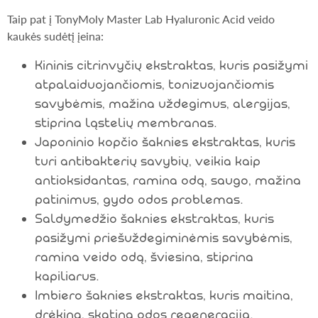
Taip pat į TonyMoly Master Lab Hyaluronic Acid veido
kaukės sudėtį įeina:
Kininis citrinvyčių ekstraktas, kuris pasižymi
atpalaiduojančiomis, tonizuojančiomis
savybėmis, mažina uždegimus, alergijas,
stiprina ląstelių membranas.
Japoninio kopčio šaknies ekstraktas, kuris
turi antibakterių savybių, veikia kaip
antioksidantas, ramina odą, saugo, mažina
patinimus, gydo odos problemas.
Saldymedžio šaknies ekstraktas, kuris
pasižymi priešuždegiminėmis savybėmis,
ramina veido odą, šviesina, stiprina
kapiliarus.
Imbiero šaknies ekstraktas, kuris maitina,
drėkina, skatina odos regeneraciją.