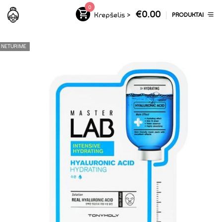
0
€
0.00
Krepšelis
>
PRODUKTAI
NETURIME