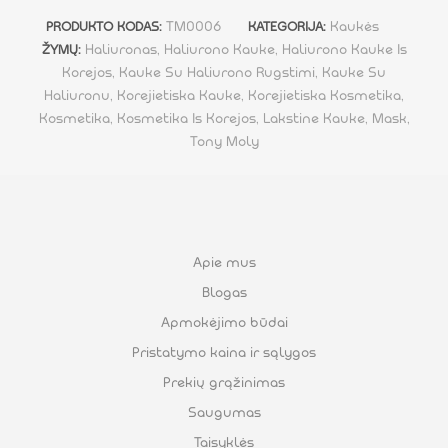
TM0006
Kaukės
PRODUKTO KODAS:
KATEGORIJA:
Haliuronas
,
Haliurono Kauke
,
Haliurono Kauke Is
ŽYMŲ:
Korejos
,
Kauke Su Haliurono Rugstimi
,
Kauke Su
Haliuronu
,
Korejietiska Kauke
,
Korejietiska Kosmetika
,
Kosmetika
,
Kosmetika Is Korejos
,
Lakstine Kauke
,
Mask
,
Tony Moly
Apie mus
Blogas
Apmokėjimo būdai
Pristatymo kaina ir sąlygos
Prekių grąžinimas
Saugumas
Taisyklės