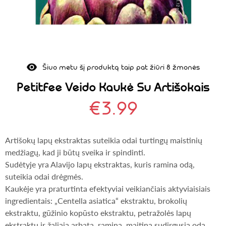
Šiuo metu šį produktą taip pat žiūri 8 žmonės
Petitfee Veido Kaukė Su Artišokais
€
3.99
Artišokų lapų ekstraktas suteikia odai turtingų maistinių
medžiagų, kad ji būtų sveika ir spindinti.
Sudėtyje yra Alavijo lapų ekstraktas, kuris ramina odą,
suteikia odai drėgmės.
Kaukėje yra praturtinta efektyviai veikiančiais aktyviaisiais
ingredientais: „Centella asiatica“ ekstraktu, brokolių
ekstraktu, gūžinio kopūsto ekstraktu, petražolės lapų
ekstraktu ir žaliąja arbata, ramina, maitina sudirgusią odą.