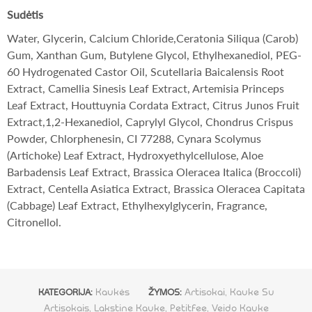
Sudėtis
Water, Glycerin, Calcium Chloride,Ceratonia Siliqua (Carob)
Gum, Xanthan Gum, Butylene Glycol, Ethylhexanediol, PEG-
60 Hydrogenated Castor Oil, Scutellaria Baicalensis Root
Extract, Camellia Sinesis Leaf Extract, Artemisia Princeps
Leaf Extract, Houttuynia Cordata Extract, Citrus Junos Fruit
Extract,1,2-Hexanediol, Caprylyl Glycol, Chondrus Crispus
Powder, Chlorphenesin, CI 77288, Cynara Scolymus
(Artichoke) Leaf Extract, Hydroxyethylcellulose, Aloe
Barbadensis Leaf Extract, Brassica Oleracea Italica (Broccoli)
Extract, Centella Asiatica Extract, Brassica Oleracea Capitata
(Cabbage) Leaf Extract, Ethylhexylglycerin, Fragrance,
Citronellol.
Kaukės
Artisokai
,
Kauke Su
KATEGORIJA:
ŽYMOS:
Artisokais
,
Lakstine Kauke
,
Petitfee
,
Veido Kauke