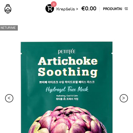
0
€
0.00
Krepšelis
>
PRODUKTAI
NETURIME
<
>