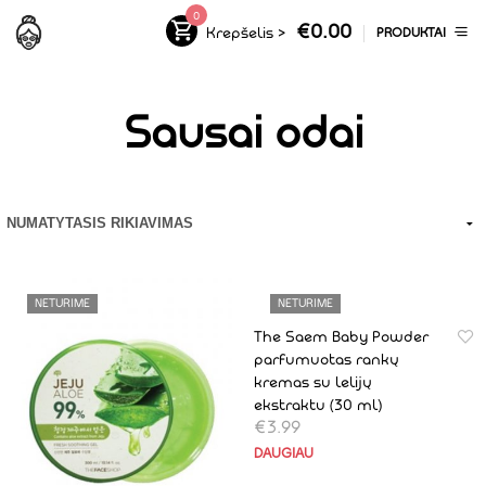
0
€
0.00
Krepšelis
>
PRODUKTAI
Sausai odai
NETURIME
NETURIME
The Saem Baby Powder
parfumuotas rankų
kremas su lelijų
ekstraktu (30 ml)
€
3.99
DAUGIAU