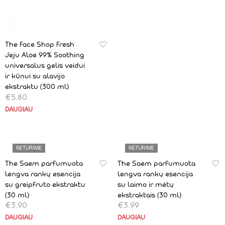
The Face Shop Fresh
Jeju Aloe 99% Soothing
universalus gelis veidui
ir kūnui su alavijo
ekstraktu (300 ml)
€
5.80
DAUGIAU
NETURIME
NETURIME
The Saem parfumuota
The Saem parfumuota
lengva rankų esencija
lengva rankų esencija
su greipfruto ekstraktu
su laimo ir mėtų
(30 ml)
ekstraktais (30 ml)
€
3.90
€
3.99
DAUGIAU
DAUGIAU