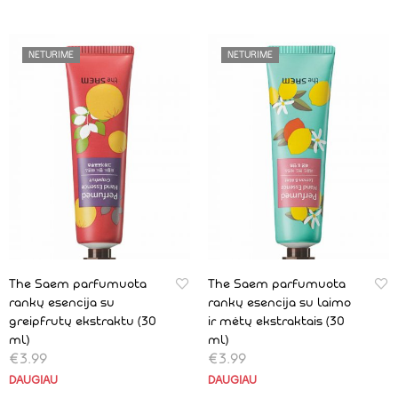
NETURIME
NETURIME
The Saem parfumuota
The Saem parfumuota
rankų esencija su
rankų esencija su laimo
greipfrutų ekstraktu (30
ir mėtų ekstraktais (30
ml)
ml)
€
3.99
€
3.99
DAUGIAU
DAUGIAU