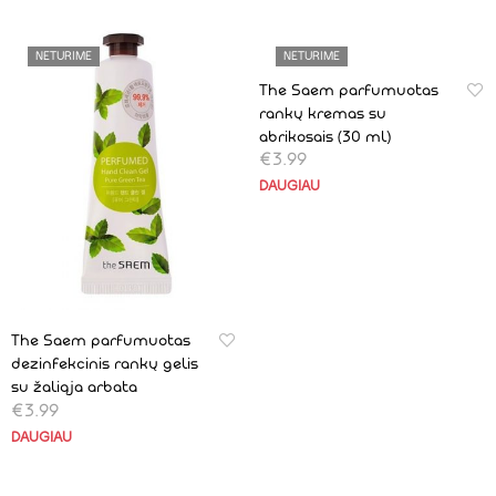
NETURIME
NETURIME
The Saem parfumuotas
rankų kremas su
abrikosais (30 ml)
€
3.99
DAUGIAU
The Saem parfumuotas
dezinfekcinis rankų gelis
su žaliąja arbata
€
3.99
DAUGIAU