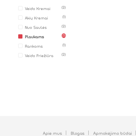
(2)
Veido Kremai
(1)
Akių Kremai
(2)
Nuo Saulės
(3)
Plaukams
(1)
Rankoms
(2)
Veido Priežiūra
Apie mus
Blogas
Apmokėjimo būdai