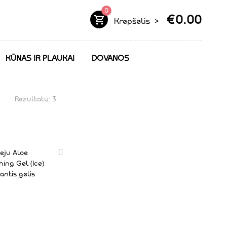
0
€
0.00
Krepšelis
>
KŪNAS IR PLAUKAI
DOVANOS
Rezultatų: 3
eju Aloe
ing Gel (Ice)
antis gelis