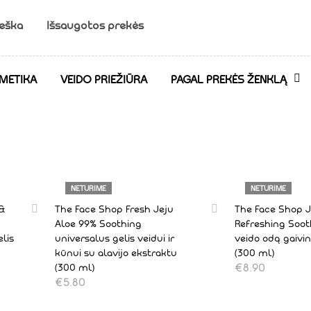
ieška
Išsaugotos prekės
Sausai odai
METIKA
VEIDO PRIEŽIŪRA
PAGAL PREKĖS ŽENKLĄ
NETURIME
NETURIME
 &
The Face Shop Fresh Jeju
The Face Shop J
Aloe 99% Soothing
Refreshing Sooth
elis
universalus gelis veidui ir
veido odą gaivin
kūnui su alavijo ekstraktu
(300 ml)
€
8.90
(300 ml)
€
5.80
DAUGIAU
DAUGIAU