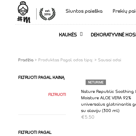
Siuntos paieška
Prekių pa
KAUKĖS
DEKORATYVINĖ KOS
Pradžia
> Produktas Pagal odos tipą: > Sausai odai
FILTRUOTI PAGAL KAINĄ
NETURIME
Nature Republic Soothing
FILTRUOTI
Moisture ALOE VERA 92%
universalus glotninantis g
su alaviju (300 ml)
€
5.50
DAUGIAU
FILTRUOTI PAGAL