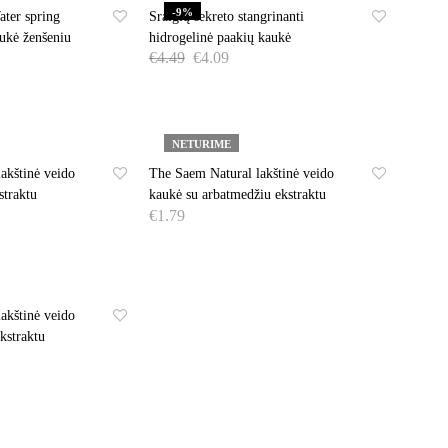
-9%
ter spring
Sraigių sekreto stangrinanti
aukė ženšeniu
hidrogelinė paakių kaukė
€
4.49
€
4.09
DAUGIAU
NETURIME
akštinė veido
The Saem Natural lakštinė veido
straktu
kaukė su arbatmedžiu ekstraktu
€
1.79
DAUGIAU
akštinė veido
kstraktu