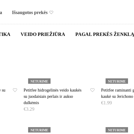
a
Išsaugotos prekės
Kaukės
TIKA
VEIDO PRIEŽIŪRA
PAGAL PREKĖS ŽENKL
NETURIME
NETURIME
ė su
Petitfee hidrogelinės veido kaukės
Petitfee raminanti 
su juodaisiais perlais ir aukso
kaukė su Jerichono
€
1.99
dulkėmis
€
3.29
DAUGIAU
DAUGIAU
NETURIME
NETURIME