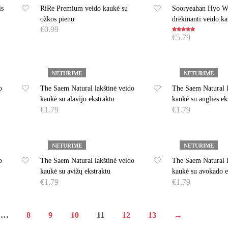
is
RiRe Premium veido kaukė su
Sooryeahan Hyo Wa
ožkos pienu
drėkinanti veido k
€
0.99
€
5.79
Įvertinimas:
5.00
iš 5
DAUGIAU
DAUGIAU
NETURIME
NETURIME
o
The Saem Natural lakštinė veido
The Saem Natural l
kaukė su alavijo ekstraktu
kaukė su anglies ek
€
1.79
€
1.79
DAUGIAU
DAUGIAU
NETURIME
NETURIME
o
The Saem Natural lakštinė veido
The Saem Natural l
kaukė su avižų ekstraktu
kaukė su avokado e
€
1.79
€
1.79
DAUGIAU
DAUGIAU
…
8
9
10
11
12
13
→