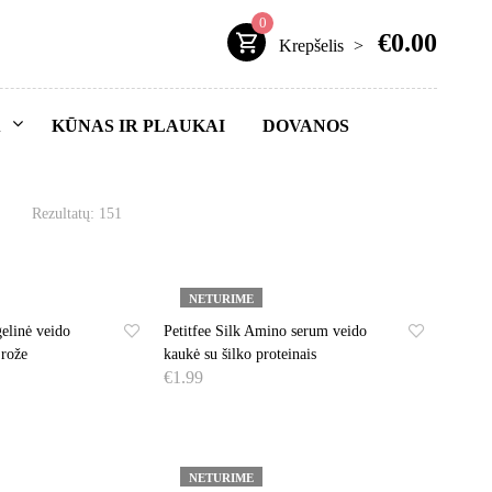
0
€
0.00
Krepšelis
>
Ą
KŪNAS IR PLAUKAI
DOVANOS
Rezultatų: 151
NETURIME
gelinė veido
Petitfee Silk Amino serum veido
 rože
kaukė su šilko proteinais
€
1.99
DAUGIAU
NETURIME