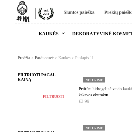
Siuntos paieška
Prekių paiešk
KAUKĖS
DEKORATYVINĖ KOSME
Pradžia
>
Parduotuvė
> Kaukės > Puslapis 11
FILTRUOTI PAGAL
KAINĄ
NETURIME
Petitfee hidrogelinė veido kauk
kakavos ekstraktu
FILTRUOTI
€
3.99
DAUGIAU
NETURIME