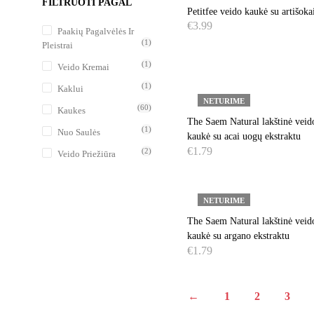
FILTRUOTI PAGAL
Petitfee veido kaukė su artišoka
€
3.99
Paakių Pagalvėlės Ir
(1)
Pleistrai
DAUGIAU
(1)
Veido Kremai
(1)
Kaklui
NETURIME
(60)
Kaukes
The Saem Natural lakštinė veid
(1)
Nuo Saulės
kaukė su acai uogų ekstraktu
€
1.79
(2)
Veido Priežiūra
DAUGIAU
NETURIME
The Saem Natural lakštinė veid
kaukė su argano ekstraktu
€
1.79
DAUGIAU
←
1
2
3