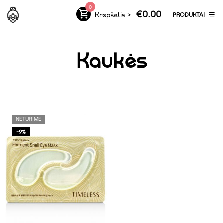
0
€
0.00
Krepšelis
>
PRODUKTAI
Kaukės
NETURIME
-9%