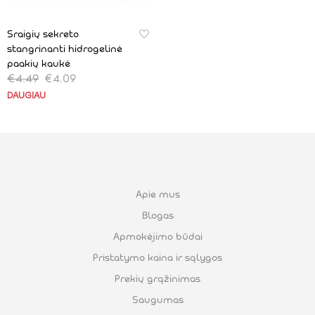
Sraigių sekreto
stangrinanti hidrogelinė
paakių kaukė
€
4.49
€
4.09
DAUGIAU
Apie mus
Blogas
Apmokėjimo būdai
Pristatymo kaina ir sąlygos
Prekių grąžinimas
Saugumas